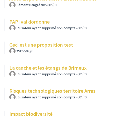
Clément Dangréaux
0
0
PAPI val dordonne
Utilisateur ayant supprimé son compte
0
0
Ceci est une proposition test
OSP
0
0
La canche et les étangs de Brimeux
Utilisateur ayant supprimé son compte
0
0
Risques technologiques territoire Arras
Utilisateur ayant supprimé son compte
0
0
Impact biodiversité