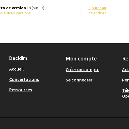
ro de version 13
(sur 13)
Ajouter au
 les autres versions
calendrier
Decidim
Mon compte
Re
Accueil
Créer un compte
Act
Concertations
Se connecter
Re
Ressources
Tél
Op