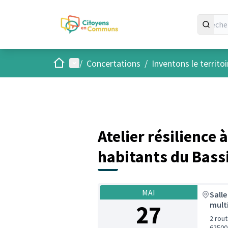
Accueil
Menu principal
/
Concertations
/
Inventons le territo
Atelier résilience
habitants du Bassi
MAI
Salle
27
mult
2 rou
62500