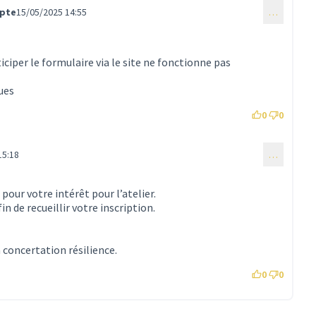
mpte
15/05/2025 14:55
…
ciper le formulaire via le site ne fonctionne pas
ues
0
0
15:18
…
mmentaire 192)
pour votre intérêt pour l’atelier.
n de recueillir votre inscription.
 concertation résilience.
0
0