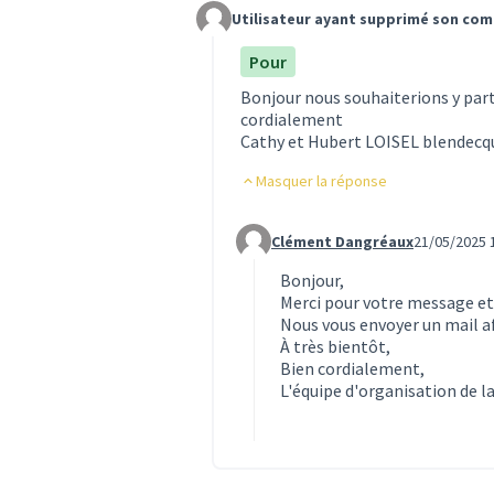
Utilisateur ayant supprimé son co
Commentaire 192
Pour
Bonjour nous souhaiterions y parti
cordialement
Cathy et Hubert LOISEL blendecq
Masquer la réponse
Clément Dangréaux
21/05/2025 
Commentaire 198 (réponse au co
Bonjour,
Merci pour votre message et 
Nous vous envoyer un mail afi
À très bientôt,
Bien cordialement,
L'équipe d'organisation de la